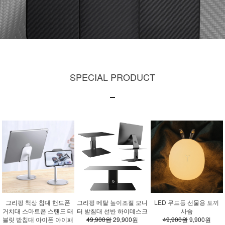
SPECIAL PRODUCT
그리핑 책상 침대 핸드폰
그리핑 메탈 높이조절 모니
LED 무드등 선물용 토끼
거치대 스마트폰 스탠드 태
터 받침대 선반 하이데스크
사슴
블릿 받침대 아이폰 아이패
49,900원
29,900원
49,900원
9,900원